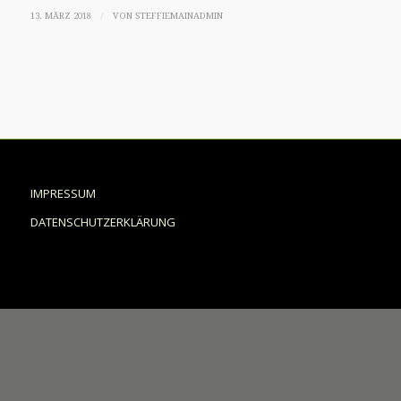
/
13. MÄRZ 2018
VON
STEFFIEMAINADMIN
IMPRESSUM
DATENSCHUTZERKLÄRUNG