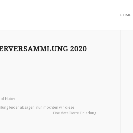
HOME
DERVERSAMMLUNG 2020
hof Huber
lung leider absagen, nun möchten wir diese
illierte Einladung