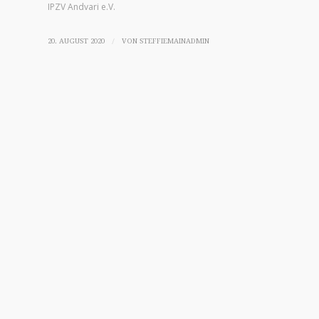
IPZV Andvari e.V.
/
20. AUGUST 2020
VON
STEFFIEMAINADMIN