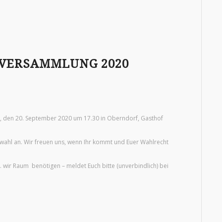
RVERSAMMLUNG 2020
, den 20. September 2020 um 17.30 in Oberndorf, Gasthof
rwahl an. Wir freuen uns, wenn Ihr kommt und Euer Wahlrecht
a. wir Raum benötigen – meldet Euch bitte (unverbindlich) bei