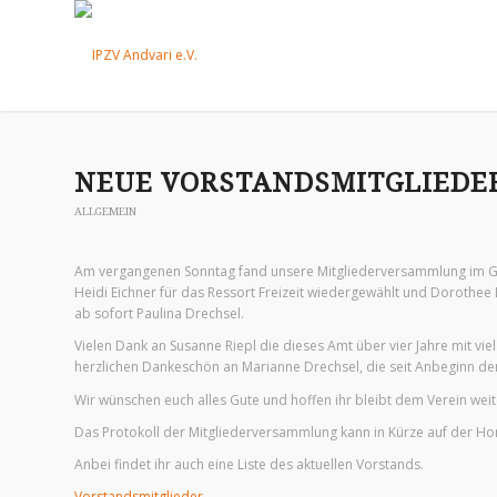
NEUE VORSTANDSMITGLIEDE
ALLGEMEIN
Am vergangenen Sonntag fand unsere Mitgliederversammlung im G
Heidi Eichner für das Ressort Freizeit wiedergewählt und Dorothee
ab sofort Paulina Drechsel.
Vielen Dank an Susanne Riepl die dieses Amt über vier Jahre mit vie
herzlichen Dankeschön an Marianne Drechsel, die seit Anbeginn de
Wir wünschen euch alles Gute und hoffen ihr bleibt dem Verein weite
Das Protokoll der Mitgliederversammlung kann in Kürze auf der 
Anbei findet ihr auch eine Liste des aktuellen Vorstands.
Vorstandsmitglieder