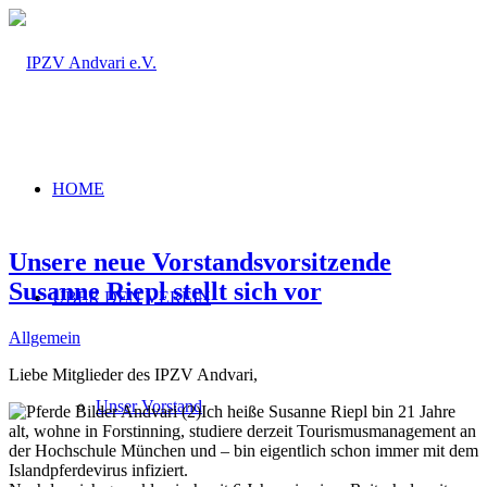
HOME
Unsere neue Vorstandsvorsitzende
Susanne Riepl stellt sich vor
ÜBER DEN VEREIN
Allgemein
Liebe Mitglieder des IPZV Andvari,
Unser Vorstand
Ich heiße Susanne Riepl bin 21 Jahre
alt, wohne in Forstinning, studiere derzeit Tourismusmanagement an
der Hochschule München und – bin eigentlich schon immer mit dem
Islandpferdevirus infiziert.