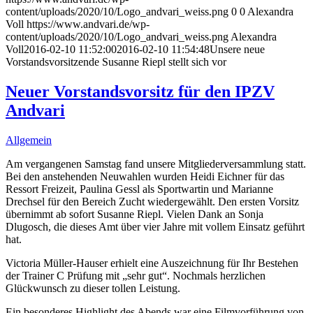
content/uploads/2020/10/Logo_andvari_weiss.png
0
0
Alexandra
Voll
https://www.andvari.de/wp-
content/uploads/2020/10/Logo_andvari_weiss.png
Alexandra
Voll
2016-02-10 11:52:00
2016-02-10 11:54:48
Unsere neue
Vorstandsvorsitzende Susanne Riepl stellt sich vor
Neuer Vorstandsvorsitz für den IPZV
Andvari
Allgemein
Am vergangenen Samstag fand unsere Mitgliederversammlung statt.
Bei den anstehenden Neuwahlen wurden Heidi Eichner für das
Ressort Freizeit, Paulina Gessl als Sportwartin und Marianne
Drechsel für den Bereich Zucht wiedergewählt. Den ersten Vorsitz
übernimmt ab sofort Susanne Riepl. Vielen Dank an Sonja
Dlugosch, die dieses Amt über vier Jahre mit vollem Einsatz geführt
hat.
Victoria Müller-Hauser erhielt eine Auszeichnung für Ihr Bestehen
der Trainer C Prüfung mit „sehr gut“. Nochmals herzlichen
Glückwunsch zu dieser tollen Leistung.
Ein besonderes Highlight des Abends war eine Filmvorführung von