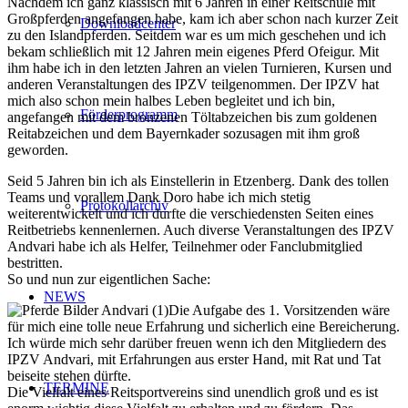
Nachdem ich ganz klassisch mit 6 Jahren in einer Reitschule mit
Großpferden angefangen habe, kam ich aber schon nach kurzer Zeit
Downloadcenter
zu den Islandpferden. Seitdem war es um mich geschehen und ich
bekam schließlich mit 12 Jahren mein eigenes Pferd Ofeigur. Mit
ihm habe ich in den letzten Jahren an vielen Turnieren, Kursen und
anderen Veranstaltungen des IPZV teilgenommen. Der IPZV hat
mich also schon mein halbes Leben begleitet und ich bin,
Förderprogramm
angefangen mit dem bronzenen Töltabzeichen bis zum goldenen
Reitabzeichen und dem Bayernkader sozusagen mit ihm groß
geworden.
Seid 5 Jahren bin ich als Einstellerin in Etzenberg. Dank des tollen
Teams und vorallem Dank Doro habe ich mich stetig
Protokollarchiv
weiterentwickelt und ich durfte die verschiedensten Seiten eines
Reitbetriebs kennenlernen. Auch diverse Veranstaltungen des IPZV
Andvari habe ich als Helfer, Teilnehmer oder Fanclubmitglied
bestritten.
So und nun zur eigentlichen Sache:
NEWS
Die Aufgabe des 1. Vorsitzenden wäre
für mich eine tolle neue Erfahrung und sicherlich eine Bereicherung.
Ich würde mich sehr darüber freuen wenn ich den Mitgliedern des
IPZV Andvari, mit Erfahrungen aus erster Hand, mit Rat und Tat
beiseite stehen dürfte.
TERMINE
Die Vielfalt eines Reitsportvereins sind unendlich groß und es ist