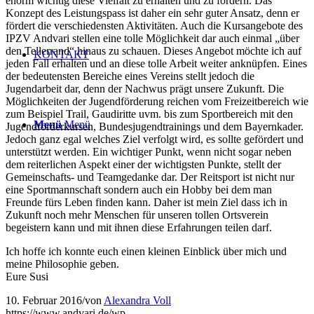
enorm wichtig diese Vielfalt zu erhalten und zu fördern. Das
Konzept des Leistungspass ist daher ein sehr guter Ansatz, denn er
fördert die verschiedensten Aktivitäten. Auch die Kursangebote des
IPZV Andvari stellen eine tolle Möglichkeit dar auch einmal „über
den Tellerrand“ hinaus zu schauen. Dieses Angebot möchte ich auf
KONTAKT
jeden Fall erhalten und an diese tolle Arbeit weiter anknüpfen. Eines
der bedeutensten Bereiche eines Vereins stellt jedoch die
Jugendarbeit dar, denn der Nachwus prägt unsere Zukunft. Die
Möglichkeiten der Jugendförderung reichen vom Freizeitbereich wie
zum Beispiel Trail, Gaudiritte uvm. bis zum Sportbereich mit den
Menü
Menü
Jugendförderkursen, Bundesjugendtrainings und dem Bayernkader.
Jedoch ganz egal welches Ziel verfolgt wird, es sollte gefördert und
unterstützt werden. Ein wichtiger Punkt, wenn nicht sogar neben
dem reiterlichen Aspekt einer der wichtigsten Punkte, stellt der
Gemeinschafts- und Teamgedanke dar. Der Reitsport ist nicht nur
eine Sportmannschaft sondern auch ein Hobby bei dem man
Freunde fürs Leben finden kann. Daher ist mein Ziel dass ich in
Zukunft noch mehr Menschen für unseren tollen Ortsverein
begeistern kann und mit ihnen diese Erfahrungen teilen darf.
Ich hoffe ich konnte euch einen kleinen Einblick über mich und
meine Philosophie geben.
Eure Susi
10. Februar 2016
/
von
Alexandra Voll
https://www.andvari.de/wp-