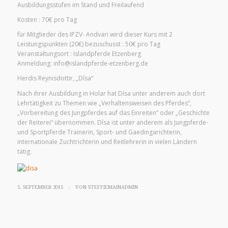
Ausbildungsstufen im Stand und Freilaufend
Kosten : 70€ pro Tag
für Mitglieder des IPZV- Andvari wird dieser Kurs mit 2
Leistungspunkten (20€) bezuschusst : 50€ pro Tag
Veranstaltungsort : Islandpferde Etzenberg
Anmeldung: info@islandpferde-etzenberg.de
Herdis Reynisdottir, „Dísa“
Nach ihrer Ausbildung in Holar hat Dísa unter anderem auch dort
Lehrtätigkeit zu Themen wie „Verhaltensweisen des Pferdes“,
„Vorbereitung des Jungpferdes auf das Einreiten“ oder „Geschichte
der Reiterei“ übernommen. Dísa ist unter anderem als Jungpferde-
und Sportpferde Trainerin, Sport- und Gaedingarichterin,
internationale Zuchtrichterin und Reitlehrerin in vielen Ländern
tätig.
/
5. SEPTEMBER 2015
VON
STEFFIEMAINADMIN