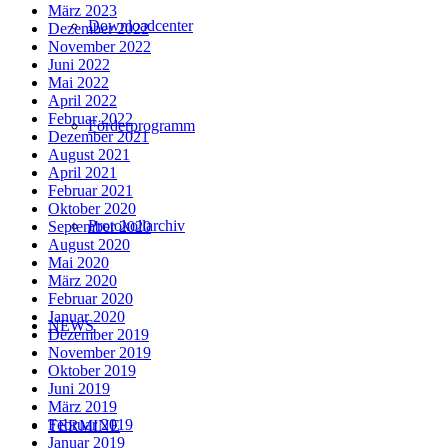
März 2023
Downloadcenter
Dezember 2022
November 2022
Juni 2022
Mai 2022
April 2022
Februar 2022
Förderprogramm
Dezember 2021
August 2021
April 2021
Februar 2021
Oktober 2020
Protokollarchiv
September 2020
August 2020
Mai 2020
März 2020
Februar 2020
Januar 2020
NEWS
Dezember 2019
November 2019
Oktober 2019
Juni 2019
März 2019
Februar 2019
TERMINE
Januar 2019