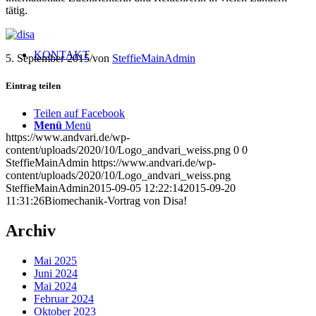
tätig.
KONTAKT
5. September 2015
/
von
SteffieMainAdmin
Eintrag teilen
Teilen auf Facebook
Menü
Menü
https://www.andvari.de/wp-
content/uploads/2020/10/Logo_andvari_weiss.png
0
0
SteffieMainAdmin
https://www.andvari.de/wp-
content/uploads/2020/10/Logo_andvari_weiss.png
SteffieMainAdmin
2015-09-05 12:22:14
2015-09-20
11:31:26
Biomechanik-Vortrag von Disa!
Archiv
Mai 2025
Juni 2024
Mai 2024
Februar 2024
Oktober 2023