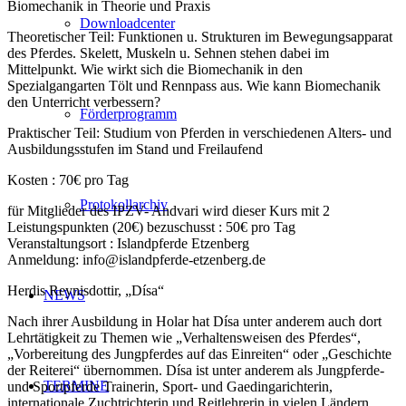
Biomechanik in Theorie und Praxis
Downloadcenter
Theoretischer Teil: Funktionen u. Strukturen im Bewegungsapparat
des Pferdes. Skelett, Muskeln u. Sehnen stehen dabei im
Mittelpunkt. Wie wirkt sich die Biomechanik in den
Spezialgangarten Tölt und Rennpass aus. Wie kann Biomechanik
den Unterricht verbessern?
Förderprogramm
Praktischer Teil: Studium von Pferden in verschiedenen Alters- und
Ausbildungsstufen im Stand und Freilaufend
Kosten : 70€ pro Tag
Protokollarchiv
für Mitglieder des IPZV- Andvari wird dieser Kurs mit 2
Leistungspunkten (20€) bezuschusst : 50€ pro Tag
Veranstaltungsort : Islandpferde Etzenberg
Anmeldung: info@islandpferde-etzenberg.de
Herdis Reynisdottir, „Dísa“
NEWS
Nach ihrer Ausbildung in Holar hat Dísa unter anderem auch dort
Lehrtätigkeit zu Themen wie „Verhaltensweisen des Pferdes“,
„Vorbereitung des Jungpferdes auf das Einreiten“ oder „Geschichte
der Reiterei“ übernommen. Dísa ist unter anderem als Jungpferde-
TERMINE
und Sportpferde Trainerin, Sport- und Gaedingarichterin,
internationale Zuchtrichterin und Reitlehrerin in vielen Ländern