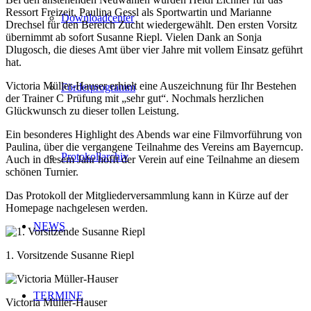
Ressort Freizeit, Paulina Gessl als Sportwartin und Marianne
Downloadcenter
Drechsel für den Bereich Zucht wiedergewählt. Den ersten Vorsitz
übernimmt ab sofort Susanne Riepl. Vielen Dank an Sonja
Dlugosch, die dieses Amt über vier Jahre mit vollem Einsatz geführt
hat.
Victoria Müller-Hauser erhielt eine Auszeichnung für Ihr Bestehen
Förderprogramm
der Trainer C Prüfung mit „sehr gut“. Nochmals herzlichen
Glückwunsch zu dieser tollen Leistung.
Ein besonderes Highlight des Abends war eine Filmvorführung von
Paulina, über die vergangene Teilnahme des Vereins am Bayerncup.
Protokollarchiv
Auch in diesem Jahr hofft der Verein auf eine Teilnahme an diesem
schönen Turnier.
Das Protokoll der Mitgliederversammlung kann in Kürze auf der
Homepage nachgelesen werden.
NEWS
1. Vorsitzende Susanne Riepl
TERMINE
Victoria Müller-Hauser