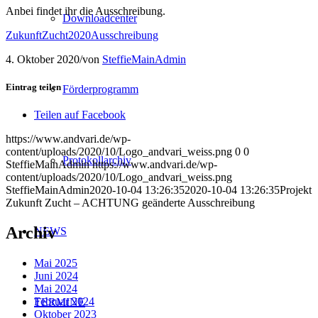
Anbei findet ihr die Ausschreibung.
Downloadcenter
ZukunftZucht2020Ausschreibung
4. Oktober 2020
/
von
SteffieMainAdmin
Eintrag teilen
Förderprogramm
Teilen auf Facebook
https://www.andvari.de/wp-
content/uploads/2020/10/Logo_andvari_weiss.png
0
0
Protokollarchiv
SteffieMainAdmin
https://www.andvari.de/wp-
content/uploads/2020/10/Logo_andvari_weiss.png
SteffieMainAdmin
2020-10-04 13:26:35
2020-10-04 13:26:35
Projekt
Zukunft Zucht – ACHTUNG geänderte Ausschreibung
Archiv
NEWS
Mai 2025
Juni 2024
Mai 2024
Februar 2024
TERMINE
Oktober 2023